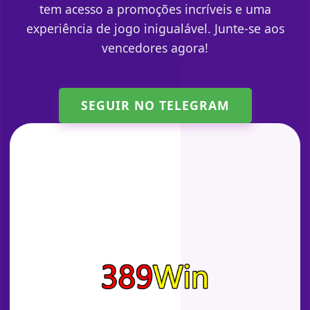
tem acesso a promoções incríveis e uma
experiência de jogo inigualável. Junte-se aos
vencedores agora!
SEGUIR NO TELEGRAM