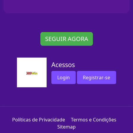
SEGUIR AGORA
Acessos
Login
Registrar-se
Políticas de Privacidade
Termos e Condições
Sitemap