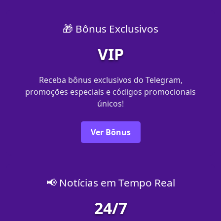
🎁 Bônus Exclusivos
VIP
Receba bônus exclusivos do Telegram,
promoções especiais e códigos promocionais
únicos!
Ver Bônus
📢 Notícias em Tempo Real
24/7