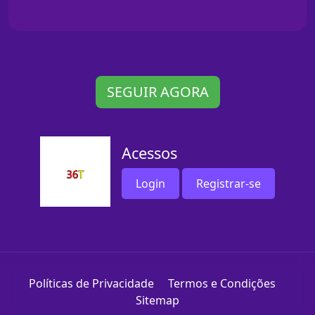
SEGUIR AGORA
Acessos
Login
Registrar-se
Políticas de Privacidade
Termos e Condições
Sitemap