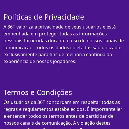
Políticas de Privacidade
A 36T valoriza a privacidade de seus usuários e está
empenhada em proteger todas as informações
pessoais fornecidas durante o uso de nossos canais de
comunicação. Todos os dados coletados são utilizados
exclusivamente para fins de melhoria contínua da
experiência de nossos jogadores.
Termos e Condições
Os usuários da 36T concordam em respeitar todas as
regras e regulamentos estabelecidos. É importante ler
e entender todos os termos antes de participar de
nossos canais de comunicação. A violação destes