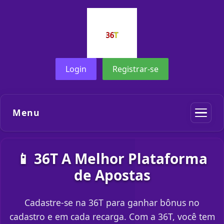
Login
Registrar-se
Menu
📱 36T A Melhor Plataforma
de Apostas
Cadastre-se na 36T para ganhar bônus no
cadastro e em cada recarga. Com a 36T, você tem