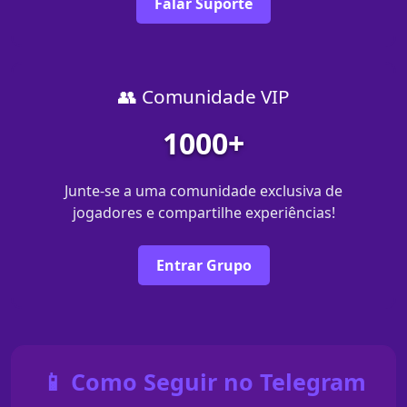
Falar Suporte
👥 Comunidade VIP
1000+
Junte-se a uma comunidade exclusiva de
jogadores e compartilhe experiências!
Entrar Grupo
📱 Como Seguir no Telegram