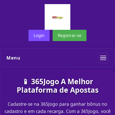
Login
Registrar-se
Menu
📱 365Jogo A Melhor
Plataforma de Apostas
Cadastre-se na 365Jogo para ganhar bônus no
cadastro e em cada recarga. Com a 365Jogo, você