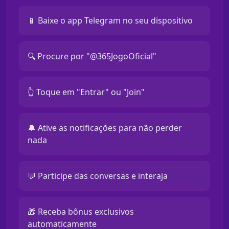
📱 Baixe o app Telegram no seu dispositivo
🔍 Procure por "@365JogoOficial"
👆 Toque em "Entrar" ou "Join"
🔔 Ative as notificações para não perder
nada
💬 Participe das conversas e interaja
🎁 Receba bônus exclusivos
automaticamente