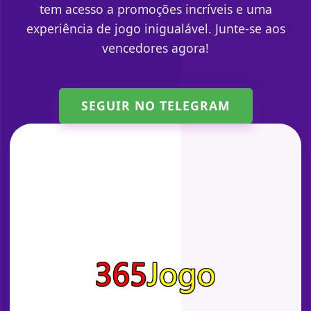
tem acesso a promoções incríveis e uma
experiência de jogo inigualável. Junte-se aos
vencedores agora!
SEGUIR NO TELEGRAM