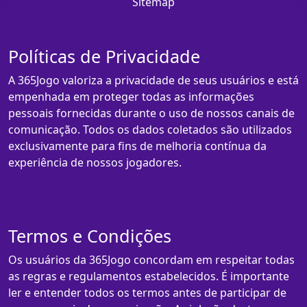
Sitemap
Políticas de Privacidade
A 365Jogo valoriza a privacidade de seus usuários e está
empenhada em proteger todas as informações
pessoais fornecidas durante o uso de nossos canais de
comunicação. Todos os dados coletados são utilizados
exclusivamente para fins de melhoria contínua da
experiência de nossos jogadores.
Termos e Condições
Os usuários da 365Jogo concordam em respeitar todas
as regras e regulamentos estabelecidos. É importante
ler e entender todos os termos antes de participar de