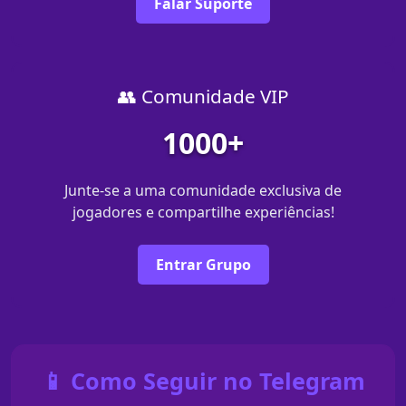
Falar Suporte
👥 Comunidade VIP
1000+
Junte-se a uma comunidade exclusiva de
jogadores e compartilhe experiências!
Entrar Grupo
📱 Como Seguir no Telegram