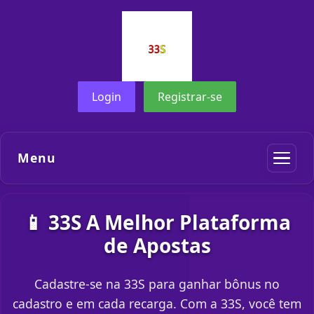
Login
Registrar-se
Menu
📱 33S A Melhor Plataforma
de Apostas
Cadastre-se na 33S para ganhar bônus no
cadastro e em cada recarga. Com a 33S, você tem