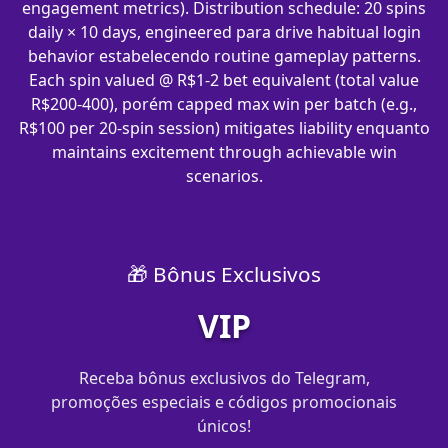
engagement metrics). Distribution schedule: 20 spins
daily × 10 days, engineered para drive habitual login
behavior estabelecendo routine gameplay patterns.
Each spin valued @ R$1-2 bet equivalent (total value
R$200-400), porém capped max win per batch (e.g.,
R$100 per 20-spin session) mitigates liability enquanto
maintains excitement through achievable win
scenarios.
🎁 Bônus Exclusivos
VIP
Receba bônus exclusivos do Telegram,
promoções especiais e códigos promocionais
únicos!