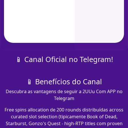
📱 Canal Oficial no Telegram!
📱 Benefícios do Canal
Descubra as vantagens de seguir a 2UUu Com APP no
Telegram
Free spins allocation de 200 rounds distribuídas across
curated slot selection (tipicamente Book of Dead,
Starburst, Gonzo's Quest - high-RTP titles com proven