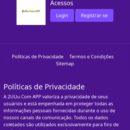
Acessos
Login
Registrar-se
Políticas de Privacidade
Termos e Condições
Sitemap
Políticas de Privacidade
A 2UUu Com APP valoriza a privacidade de seus
usuários e está empenhada em proteger todas as
informações pessoais fornecidas durante o uso de
nossos canais de comunicação. Todos os dados
coletados são utilizados exclusivamente para fins de