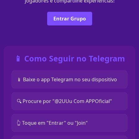
jogadores e compartilhe experiências!
Entrar Grupo
📱 Como Seguir no Telegram
📱 Baixe o app Telegram no seu dispositivo
🔍 Procure por "@2UUu Com APPOficial"
👆 Toque em "Entrar" ou "Join"