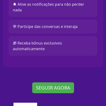
🔔 Ative as notificações para não perder
nada
💬 Participe das conversas e interaja
🎁 Receba bônus exclusivos
automaticamente
SEGUIR AGORA