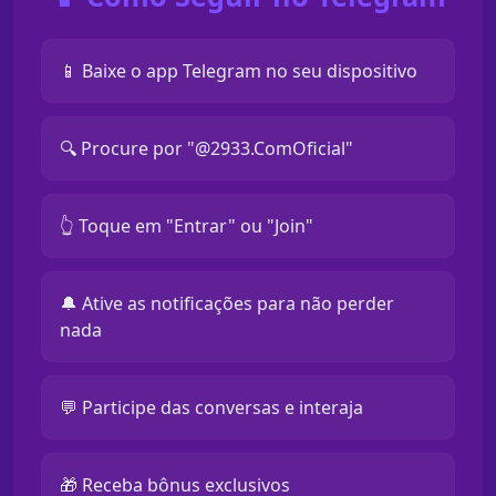
📱 Baixe o app Telegram no seu dispositivo
🔍 Procure por "@2933.ComOficial"
👆 Toque em "Entrar" ou "Join"
🔔 Ative as notificações para não perder
nada
💬 Participe das conversas e interaja
🎁 Receba bônus exclusivos