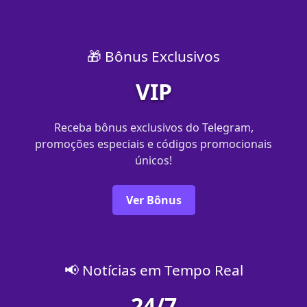
🎁 Bônus Exclusivos
VIP
Receba bônus exclusivos do Telegram,
promoções especiais e códigos promocionais
únicos!
Ver Bônus
📢 Notícias em Tempo Real
24/7