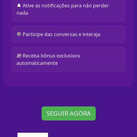
🔔 Ative as notificações para não perder
nada
💬 Participe das conversas e interaja
🎁 Receba bônus exclusivos
automaticamente
SEGUIR AGORA