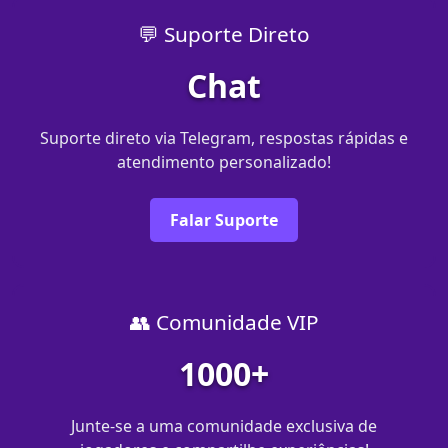
💬 Suporte Direto
Chat
Suporte direto via Telegram, respostas rápidas e
atendimento personalizado!
Falar Suporte
👥 Comunidade VIP
1000+
Junte-se a uma comunidade exclusiva de