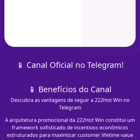
📱 Canal Oficial no Telegram!
📱 Benefícios do Canal
Descubra as vantagens de seguir a 222Hot Win no
Telegram
A arquitetura promocional da 222Hot Win constitui um
framework sofisticado de incentivos econômicos
estruturados para maximizar customer lifetime value