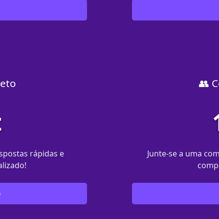
reto
👥 
t
espostas rápidas e
Junte-se a uma com
lizado!
compa
e