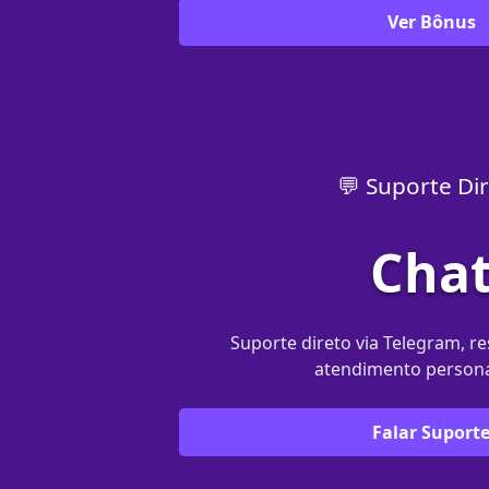
Ver Bônus
💬 Suporte Di
Cha
Suporte direto via Telegram, r
atendimento persona
Falar Suport