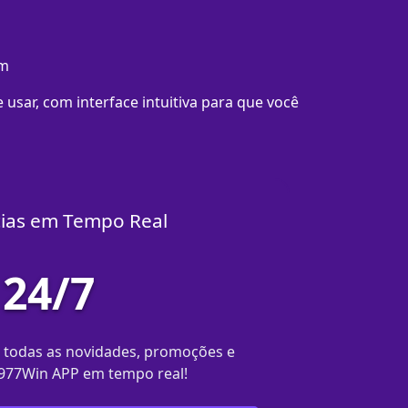
am
usar, com interface intuitiva para que você
cias em Tempo Real
24/7
e todas as novidades, promoções e
977Win APP em tempo real!