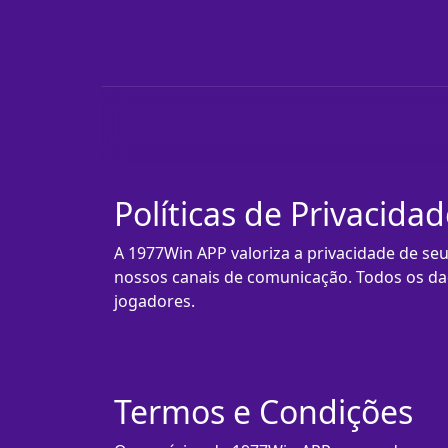
Políticas de Privacida
A 1977Win APP valoriza a privacidade de s
nossos canais de comunicação. Todos os dad
jogadores.
Termos e Condições