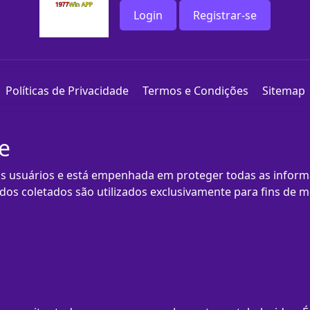
Login
Registrar-se
Políticas de Privacidade
Termos e Condições
Sitemap
de
eus usuários e está empenhada em proteger todas as inform
os coletados são utilizados exclusivamente para fins de m