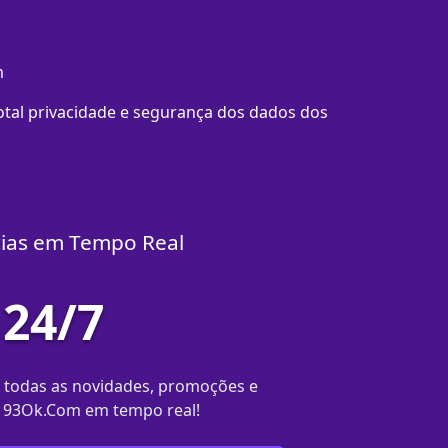
m
tal privacidade e segurança dos dados dos
cias em Tempo Real
24/7
e todas as novidades, promoções e
193Ok.Com em tempo real!