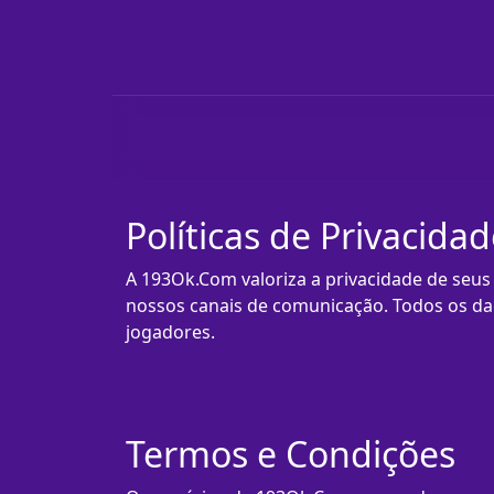
Políticas de Privacida
A 193Ok.Com valoriza a privacidade de seu
nossos canais de comunicação. Todos os dad
jogadores.
Termos e Condições