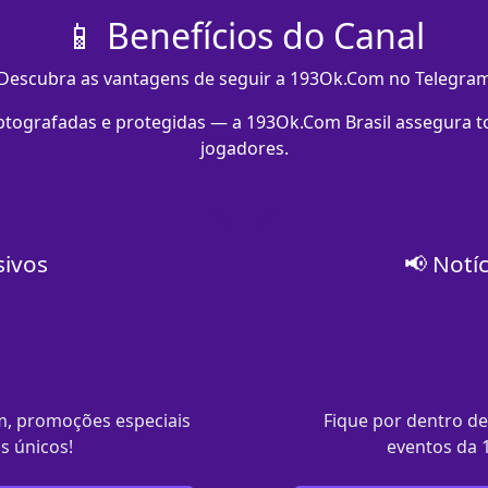
📱 Benefícios do Canal
Descubra as vantagens de seguir a 193Ok.Com no Telegra
tografadas e protegidas — a 193Ok.Com Brasil assegura to
jogadores.
sivos
📢 Notí
m, promoções especiais
Fique por dentro d
s únicos!
eventos da 