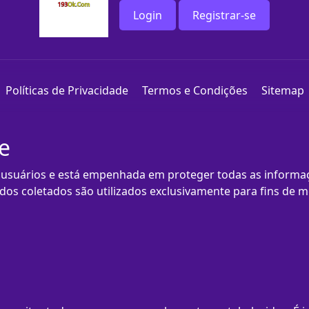
Login
Registrar-se
Políticas de Privacidade
Termos e Condições
Sitemap
de
s usuários e está empenhada em proteger todas as informa
os coletados são utilizados exclusivamente para fins de m