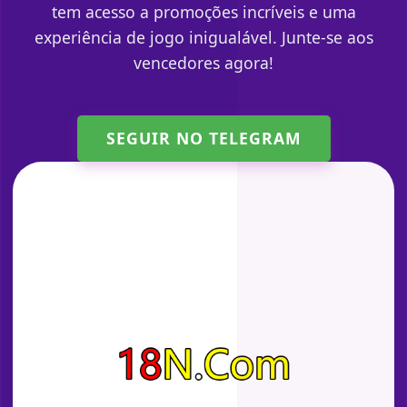
tem acesso a promoções incríveis e uma
experiência de jogo inigualável. Junte-se aos
vencedores agora!
SEGUIR NO TELEGRAM