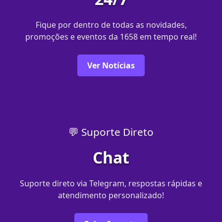
Fique por dentro de todas as novidades,
promoções e eventos da 1658 em tempo real!
Ver Notícias
💬 Suporte Direto
Chat
Suporte direto via Telegram, respostas rápidas e
atendimento personalizado!