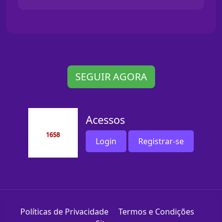
SEGUIR AGORA
Acessos
Login
Registrar-se
Políticas de Privacidade
Termos e Condições