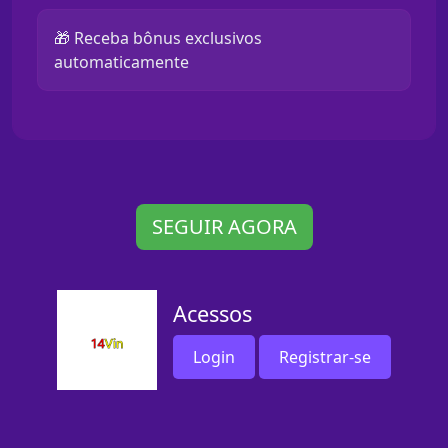
🎁 Receba bônus exclusivos
automaticamente
SEGUIR AGORA
Acessos
Login
Registrar-se