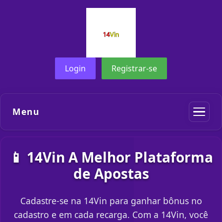
Login
Registrar-se
Menu
📱 14Vin A Melhor Plataforma
de Apostas
Cadastre-se na 14Vin para ganhar bônus no
cadastro e em cada recarga. Com a 14Vin, você