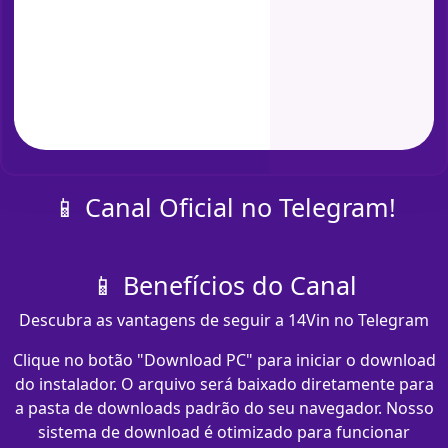
📱 Canal Oficial no Telegram!
📱 Benefícios do Canal
Descubra as vantagens de seguir a 14Vin no Telegram
Clique no botão "Download PC" para iniciar o download
do instalador. O arquivo será baixado diretamente para
a pasta de downloads padrão do seu navegador. Nosso
sistema de download é otimizado para funcionar