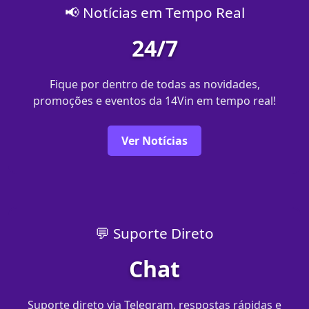
📢 Notícias em Tempo Real
24/7
Fique por dentro de todas as novidades,
promoções e eventos da 14Vin em tempo real!
Ver Notícias
💬 Suporte Direto
Chat
Suporte direto via Telegram, respostas rápidas e