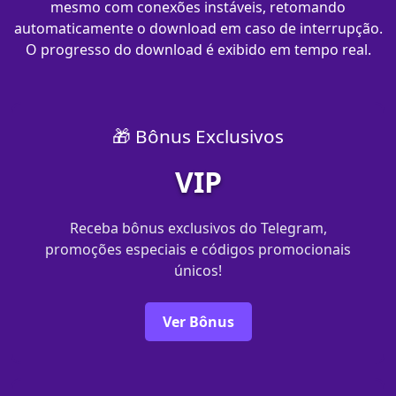
mesmo com conexões instáveis, retomando
automaticamente o download em caso de interrupção.
O progresso do download é exibido em tempo real.
🎁 Bônus Exclusivos
VIP
Receba bônus exclusivos do Telegram,
promoções especiais e códigos promocionais
únicos!
Ver Bônus