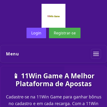
Login
Registrar-se
Menu
📱 11Win Game A Melhor
Plataforma de Apostas
Cadastre-se na 11Win Game para ganhar bônus
no cadastro e em cada recarga. Com a 11Win