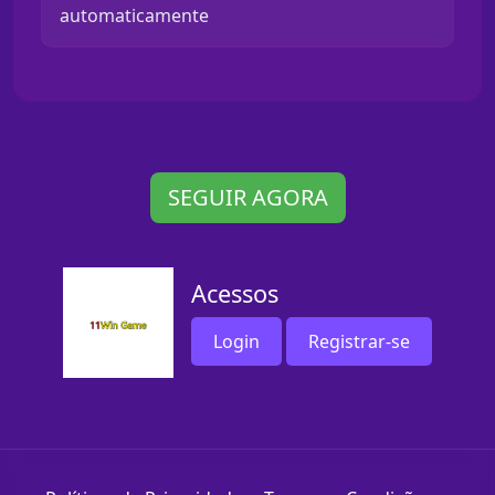
automaticamente
SEGUIR AGORA
Acessos
Login
Registrar-se