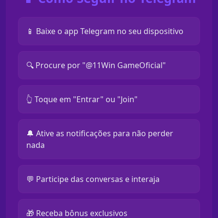
📱 Baixe o app Telegram no seu dispositivo
🔍 Procure por "@11Win GameOficial"
👆 Toque em "Entrar" ou "Join"
🔔 Ative as notificações para não perder
nada
💬 Participe das conversas e interaja
🎁 Receba bônus exclusivos