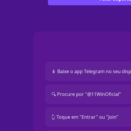
📱 Baixe o app Telegram no seu disp
🔍 Procure por "@11WinOficial"
👆 Toque em "Entrar" ou "Join"