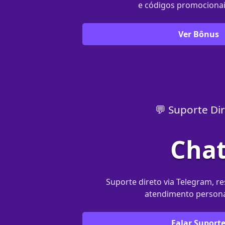
e códigos promocionai
Ver Bônus
💬 Suporte Di
Cha
Suporte direto via Telegram, r
atendimento persona
Falar Suport