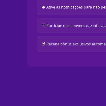
🔔 Ative as notificações para não p
💬 Participe das conversas e interaj
🎁 Receba bônus exclusivos autom