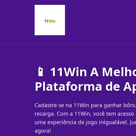
📱 11Win A Melh
Plataforma de A
Cadastre-se na 11Win para ganhar bônu
recarga. Com a 11Win, você tem acesso 
uma experiência de jogo inigualável. J
agora!