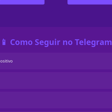
📱 Como Seguir no Telegram
ositivo