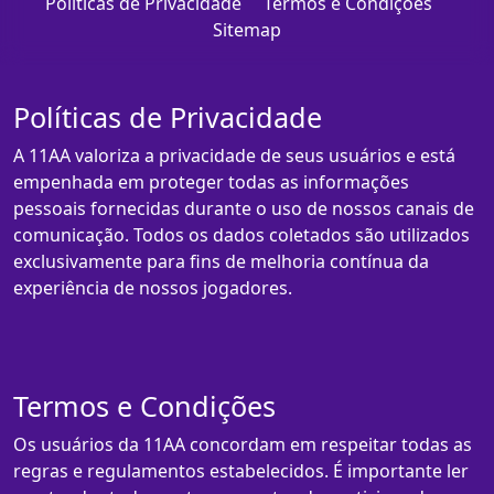
Políticas de Privacidade
Termos e Condições
Sitemap
Políticas de Privacidade
A 11AA valoriza a privacidade de seus usuários e está
empenhada em proteger todas as informações
pessoais fornecidas durante o uso de nossos canais de
comunicação. Todos os dados coletados são utilizados
exclusivamente para fins de melhoria contínua da
experiência de nossos jogadores.
Termos e Condições
Os usuários da 11AA concordam em respeitar todas as
regras e regulamentos estabelecidos. É importante ler