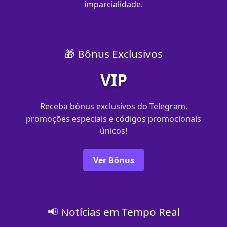
imparcialidade.
🎁 Bônus Exclusivos
VIP
Receba bônus exclusivos do Telegram,
promoções especiais e códigos promocionais
únicos!
Ver Bônus
📢 Notícias em Tempo Real