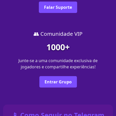
Falar Suporte
👥 Comunidade VIP
1000+
Junte-se a uma comunidade exclusiva de
jogadores e compartilhe experiências!
Entrar Grupo
📱 Como Seguir no Telegram