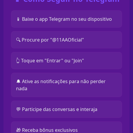
📱 Baixe o app Telegram no seu dispositivo
🔍 Procure por "@11AAOficial"
👆 Toque em "Entrar" ou "Join"
🔔 Ative as notificações para não perder
nada
💬 Participe das conversas e interaja
🎁 Receba bônus exclusivos