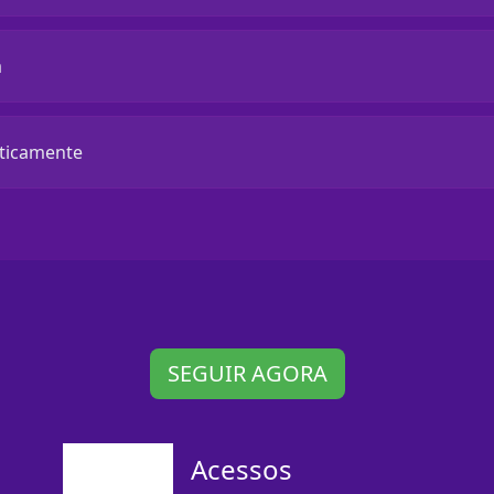
a
aticamente
SEGUIR AGORA
Acessos