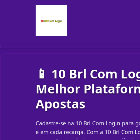
📱 10 Brl Com Lo
Melhor Platafor
Apostas
Cadastre-se na 10 Brl Com Login para 
e em cada recarga. Com a 10 Brl Com Lo