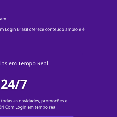
ram
m Login Brasil oferece conteúdo amplo e é
cias em Tempo Real
24/7
e todas as novidades, promoções e
Brl Com Login em tempo real!