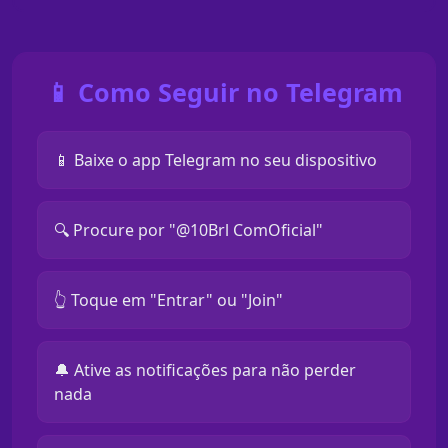
📱 Como Seguir no Telegram
📱 Baixe o app Telegram no seu dispositivo
🔍 Procure por "@10Brl ComOficial"
👆 Toque em "Entrar" ou "Join"
🔔 Ative as notificações para não perder
nada