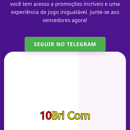
você tem acesso a promoções incríveis e uma
experiência de jogo inigualável. Junte-se aos
vencedores agora!
SEGUIR NO TELEGRAM