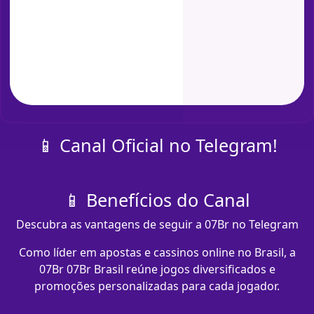
📱 Canal Oficial no Telegram!
📱 Benefícios do Canal
Descubra as vantagens de seguir a 07Br no Telegram
Como líder em apostas e cassinos online no Brasil, a
07Br 07Br Brasil reúne jogos diversificados e
promoções personalizadas para cada jogador.