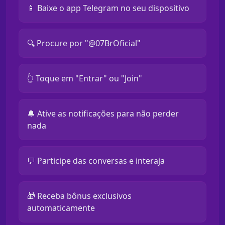
📱 Baixe o app Telegram no seu dispositivo
🔍 Procure por "@07BrOficial"
👆 Toque em "Entrar" ou "Join"
🔔 Ative as notificações para não perder
nada
💬 Participe das conversas e interaja
🎁 Receba bônus exclusivos
automaticamente