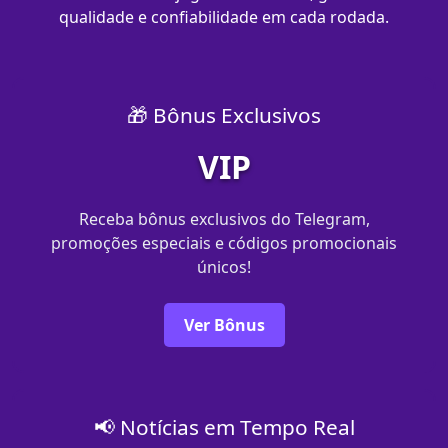
qualidade e confiabilidade em cada rodada.
🎁 Bônus Exclusivos
VIP
Receba bônus exclusivos do Telegram,
promoções especiais e códigos promocionais
únicos!
Ver Bônus
📢 Notícias em Tempo Real