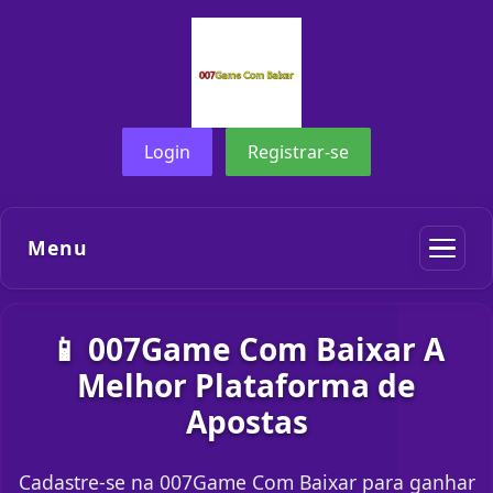
Login
Registrar-se
Menu
📱 007Game Com Baixar A
Melhor Plataforma de
Apostas
Cadastre-se na 007Game Com Baixar para ganhar