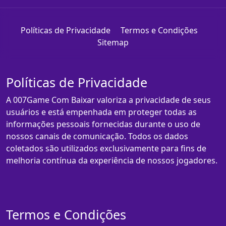
Políticas de Privacidade
Termos e Condições
Sitemap
Políticas de Privacidade
A 007Game Com Baixar valoriza a privacidade de seus
usuários e está empenhada em proteger todas as
informações pessoais fornecidas durante o uso de
nossos canais de comunicação. Todos os dados
coletados são utilizados exclusivamente para fins de
melhoria contínua da experiência de nossos jogadores.
Termos e Condições