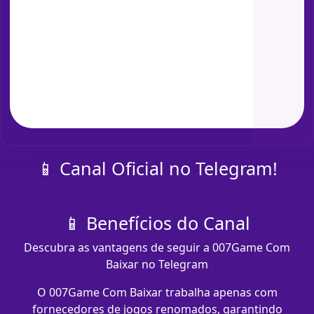
📱 Canal Oficial no Telegram!
📱 Benefícios do Canal
Descubra as vantagens de seguir a 007Game Com
Baixar no Telegram
O 007Game Com Baixar trabalha apenas com
fornecedores de jogos renomados, garantindo